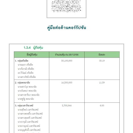
คู่มือต่อต้านคอร์รัปชัน