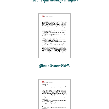
คู่มือต่อต้านคอร์รัปชัน